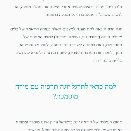
ה"רגילים" פחות יתאימו לנשים אחרי פציעה או במהלך מחלה, או
לנשים שסובלות מכאב כרוני או מגבלה בתנועה.
יוגה תרפיה באה לתת מענה למצבים האלה בעזרת התאמה של כלים
מעולם היוגה (עבודת גוף, נשימה ותודעה) למצב המסוים של
המתרגלת, וזאת במטרה לשפר טווחי תנועה, לחזק ולהגמיש את
הגוף, לווסת את מערכת העצבים, לטפח מודעות ולהביא להרגשה
כללית טובה יותר.
למה כדאי לתרגל יוגה תרפיה עם מורה
מוסמכת?
תחום העיסוק של הוראת יוגה בישראל עדיין איננו מוסדר ומפוקח
באופן רשמי, ולמעשה גם מי שעשתה קורס של 3 חודשים