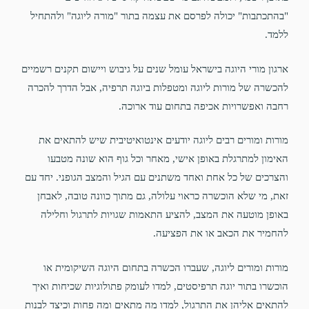
"בהתכתבות" יכולה לפרסם את עצמה בתור "מורה ליוגה" ולהתחיל
ללמד.
ארגון מורי היוגה בישראל עומל שנים על גיבוש ויישום תקנים רשמיים
להכשרה של מורות ליוגה ומטפלות ביוגה תרפיה, אבל הדרך להכרה
רחבה ואפשרויות אכיפה בתחום עוד ארוכה.
מורות ומורים רבים ליוגה יודעים אינטואיטיבית שיש להתאים את
האימון למתרגלת באופן אישי, מאחר וכל גוף הוא שונה מטבעו
והצרכים של כל אחת ואחד משתנים עם הגיל והמצב הגופני. יחד עם
זאת, מי שלא הוכשרה כראוי עלולה, גם מתוך כוונה טובה, לאבחן
באופן מוטעה את המצב, להציע התאמות שגויות לתרגול וחלילה
להחמיר את הכאב או את הפציעה.
מורות ומורים ליוגה, שעברו הכשרה בתחום היוגה השיקומית או
הוכשרו בתור יוגה תרפיסטים, למדו לעומק פתולוגיות שכיחות ואיך
להתאים אליהן את התרגול, למדו מה מתאים ומה פחות וכיצד לבנות