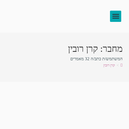
צור קשר
להעמיק בידע
לוח שיעורים
מחבר:
קרן רובין
המשתמש/ת כתב/ה 32 מאמרים
>
קרן רובין