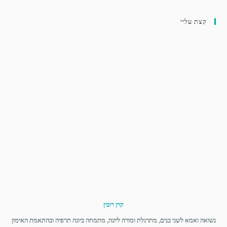
קצת עליי
קרן רובין
נשואה ואמא לשני בנים, מתרגלת ומורה ליוגה, מתמחה ביוגה תרפיה ובהתאמת האימון