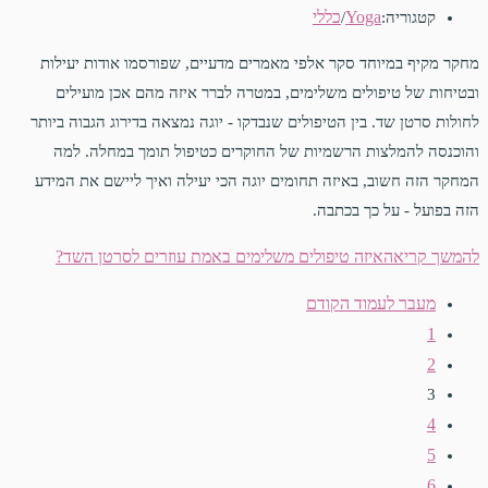
Yoga
כללי
קטגוריה:
/
מחקר מקיף במיוחד סקר אלפי מאמרים מדעיים, שפורסמו אודות יעילות
ובטיחות של טיפולים משלימים, במטרה לברר איזה מהם אכן מועילים
לחולות סרטן שד. בין הטיפולים שנבדקו - יוגה נמצאה בדירוג הגבוה ביותר
והוכנסה להמלצות הרשמיות של החוקרים כטיפול תומך במחלה. למה
המחקר הזה חשוב, באיזה תחומים יוגה הכי יעילה ואיך ליישם את המידע
הזה בפועל - על כך בכתבה.
להמשך קריאה
איזה טיפולים משלימים באמת עוזרים לסרטן השד?
מעבר לעמוד הקודם
1
2
3
4
5
6