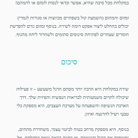
במקלחת מכל סיבה שהיא, אפשר וכדאי לנסות לזמזם או להמהם!
זמזום והמהום (השמעת קול בשפתיים מכווצות או סגורות לגמרי)
יכולים בהחלט ליצור אפקט דומה לשירה. בנוסף זמזום גורם להפרשת
חומרים שעוזרים לפתיחת סינוסים סתומים ולשחרור ליחה מהגוף.
סיכום
שירה במקלחת היא הרבה יותר מסתם הרגל משעשע – זו פעילות
שיכולה לתרום משמעותית לבריאות הנפשית והפיזית שלך. דרך
הארכת הנשיפה והשפעתה על מערכת העצבים, היא מספקת כלי
טבעי ויעיל להרגעה ואיזון.
בנוסף, היא מספקת מרחב בטוח לביטוי עצמי, משחררת מתחים,
ומשפרת את הקול והנשימה. אז בפעם הבאה שאת במקלחת, אל