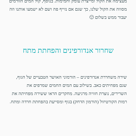
מעצימה את הקול ומייצרת עומק וחמימות. בנוסף, קול המים הזורמים
מסווה את הקול שלנו, כך שגם אם נזייף פה ושם לא ישמעו אותנו וזה
יעבור ממש בשלום 🙂
שחרור אנדורפינים והפחתת מתח
שירה משחררת אנדורפינים – הורמוני האושר הטבעיים של הגוף,
שגם מפחיתים כאב. בשילוב עם המים החמים שמרפים את
השרירים, נוצרת חוויה מרגיעה. מחקרים הראו ששירה מפחיתה את
רמות הקורטיזול (הורמון הדחק) בגוף ומסייעת בהפחתת חרדה ומתח.