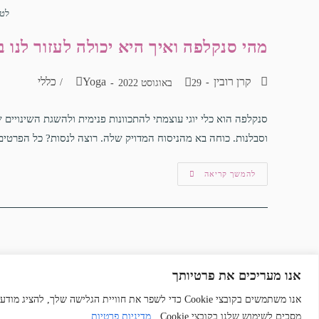
לטפ
מהי סנקלפה ואיך היא יכולה לעזור לנו ב
קרן רובין
Yoga
כללי
/
29 באוגוסט 2022
סנקלפה הוא כלי יוגי עוצמתי להתכוונות פנימית ולהשגת השינויים
וסבלנות. כוחה בא מהניסוח המדויק שלה. רוצה לנסות? כל הפרטים
להמשך קריאה
אנו מעריכים את פרטיותך
n
Copyright © 2025 | "קרן רובין" | כל הזכויות שמורות | בניית אתרים:
אנו משתמשים בקובצי Cookie כדי לשפר את חוויית הגלישה
מסכים לשימוש שלנו בקובצי Cookie.
מדיניות פרטיות