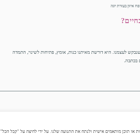
ח איזון בעזרת יוגה
חיים?
 שנבקש לעצמנו. היא דורשת מאיתנו כנות, אומץ, פתיחות לשינוי, התמדה
 בכתבה.
Digital Brai
הצהרת נגישות
מדיניות פרטיות
"
" | "
| "
 שלך, להציג מודעות או תוכן מותאמים אישית ולנתח את התנועה שלנו. על ידי לחיצה על "קבל הכל