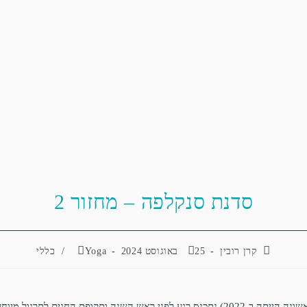
סדנת סנקלפה – מחזור 2
קרן רובין
25 באוגוסט 2024
Yoga
/
כללי
בפעם השנייה (הראשונה הייתה ב-2022) נתכנס רגע לפני ראש השנה ותקופת החגים לתרג