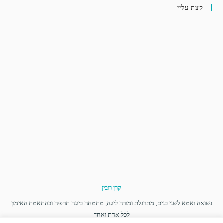
קצת עליי
קרן רובין
נשואה ואמא לשני בנים, מתרגלת ומורה ליוגה, מתמחה ביוגה תרפיה ובהתאמת האימון
לכל אחת ואחד