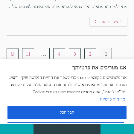
מתי ולמי הוא מתאים ואיך כדאי למצוא מורה שמתאימה לצרכים שלך.
להמשך קריאה
…
1
11
4
3
2
אנו מעריכים את פרטיותך
אנו משתמשים בקובצי Cookie כדי לשפר את חוויית הגלישה שלך, להציג
מודעות או תוכן מותאמים אישית ולנתח את התנועה שלנו. על ידי לחיצה
על "קבל הכל", אתה מסכים לשימוש שלנו בקובצי Cookie.
Copyright © 2025 | "קרן רובין" | כל הזכויות שמורות | בניית אתרים:
מדיניות פרטיות
Digital Brain
הצהרת נגישות
מדיניות פרטיות
"
" | "
| "
קבל הכל
התאמה אישית
דחה הכל