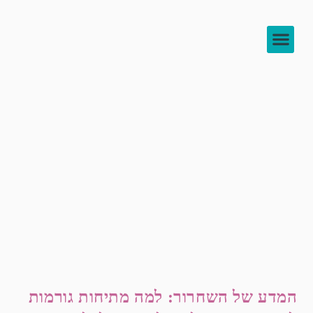
צור קשר
להעמיק בידע
לוח שיעורים
המדע של השחרור: למה מתיחות גורמות