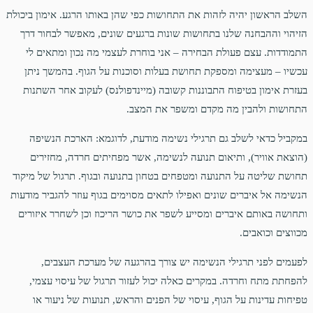
השלב הראשון יהיה לזהות את התחושות כפי שהן באותו הרגע. אימון ביכולת
הזיהוי וההבחנה שלנו בתחושות שונות ברגעים שונים, מאפשר לבחור דרך
התמודדות. עצם פעולת הבחירה – אני בוחרת לעצמי מה נכון ומתאים לי
עכשיו – מעצימה ומספקת תחושת בעלות וסוכנות על הגוף. בהמשך ניתן
בעזרת אימון בטיפוח התבוננות קשובה (מיינדפולנס) לעקוב אחר השתנות
התחושות ולהבין מה מקדם ומשפר את המצב.
במקביל כדאי לשלב גם תרגילי נשימה מודעת, לדוגמא: הארכת הנשיפה
(הוצאת אוויר), ותיאום תנועה לנשימה, אשר מפחיתים חרדה, מחזירים
תחושת שליטה על התנועה ומטפחים בטחון בתנועה ובגוף. תרגול של מיקוד
הנשימה אל איברים שונים ואפילו לתאים מסוימים בגוף עוזר להגביר מודעות
ותחושה באותם איברים ומסייע לשפר את כושר הריכוז וכן לשחרר איזורים
מכווצים וכואבים.
לפעמים לפני תרגילי הנשימה יש צורך בהרגעה של מערכת העצבים,
להפחתת מתח וחרדה. במקרים כאלה יכול לעזור תרגול של עיסוי עצמי,
טפיחות עדינות על הגוף, עיסוי של הפנים והראש, תנועות של ניעור או