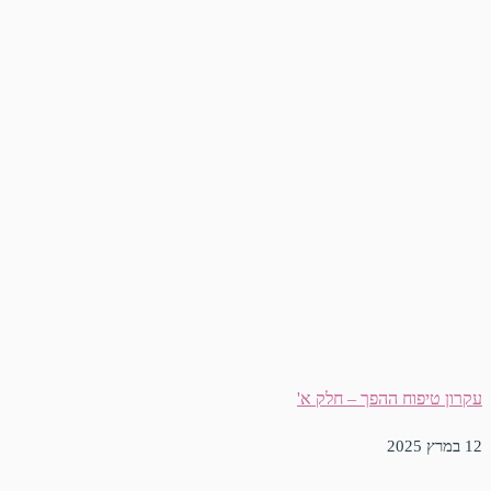
עקרון טיפוח ההפך – חלק א'
12 במרץ 2025