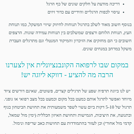
דריכה מודעת על חלקים שונים של כף הרגל
עיסוי לכפות הרגליים והידיים עם כדור זיזים
בנוסף חשוב מאוד לשלב בתרגול תנוחות לחיזוק שיווי המשקל, כמו תנוחת
העץ, תנוחת הלוחם ורצפים שמשלבים בין תנוחות עמידה שונות. הרצפים
חשובים כי הם מחזקים את הזיכרון והמיקוד המנטלי וגם מתרגלים העברת
משקל במרחב במנחים שונים.
במקום שבו לרפואה הקונבנציונלית אין לצערנו
הרבה מה להציע - דווקא ליוגה יש!
יש לנו ביוגה תרפיה שפע של תרגילים קצרים, פשוטים, שאינם דורשים ציוד
מיוחד ואפשר לתרגל אותם כמעט בכל מקום וכמעט בכל מצב רפואי או גופני.
תרגול של 5-10 דקות ביום עשוי לשפר משמעותית את תחושת הביטחון בגוף
ובתנועה, את היציבות, הגמישות ותחושת האיזון הכללית (ימין מול שמאל,
קדמי מול אחורי) וכן לעזור בהתמודדות עם תחושות כאב שריפה ונימול.