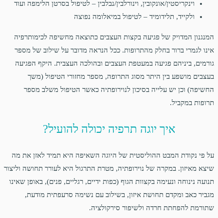
וינקריסטין/אונקובין, וינורלבין/נבלבין – לטיפול בסרטן הלימפה ועוד
ולקייד, תלידומיד – לטיפול במיאלומה נפוצה
המנגנון המדויק של פגיעה בקצות העצבים כתוצאה מחשיפה לכימותרפיה
אינו לגמרי ברור בחלק מהתרופות. ככל הנראה מדובר על שילוב של מספר
גורמים, ביניהם פגיעה במעטפת העצבים ובהולכה העצבית. היקף הפגיעה
בעצבים מושפע בין היתר מסוג התרופה, מספר מחזורי הטיפול (משך
החשיפה) וכן יש עלייה בסיכון לנוירופתיה כאשר הטיפול משלב מספר
תרופות במקביל.
איך יוגה תרפיה יכולה להועיל?
על פי נקודת המבט ההוליסטית של היוגה השאיפה היא תמיד לאזן את מה
שיצא מאיזון. במקרה של נוירופתיה, מטרת התרגול היא לעורר תחושה וליצור
תנועה נינוחה ונעימה בקצוות הגוף (כפות ידיים, רגליים, פנים), באופן שאינו
מגביר כאב ומקדם תחושת איזון, בשילוב עם נשימה סרעפתית מודעת,
שתורמת להפחתת חרדה ולשיפור סירקולציה.