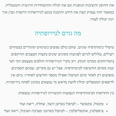
את החוסן והיציבות הגופנית וגם את יכולת ההתמודדות הרגשית והמנטלית.
במאמר הזה נעמיק קצת את הידע וההבנה בנוגע לנוירופתיה היקפית ונבין איך
יוגה יכולה לעזור.
מה גורם לנוירופתיה
טיפולי כימותרפיה שונים, שהם כולם נפוצים בשימוש ומוגדרים כבטוחים
ויעילים, עלולים לגרום לפגיעות מסוגים שונים בקצות העצבים ההיקפים
(המרוחקים ממרכז הגוף). רוב מקרי הנוירופתיה חולפים מעצמם תוך חצי
שנה מסיום החשיפה לכימותרפיה. אבל יש גם מקרים, שבהם תסמינים
מופיעים רק לאחר סיום הטיפול ואפילו מספר חודשים לאחריו. כיום אין
לרופאים המטפלים יכולת לדעת מראש מי נמצאים בסיכון לפתח נוירופתיה.
בין התרופות הכימותרפיות הנפוצות הקשורות לנוירופתיה נמצאות:
טקסול, טקסוטר – לטיפול בסרטן השד, שחלה, ריאה ועוד
ציספלטין, אוקסליפלטין – לטיפול בסרטני מערכת העיכול, ריאה ועוד