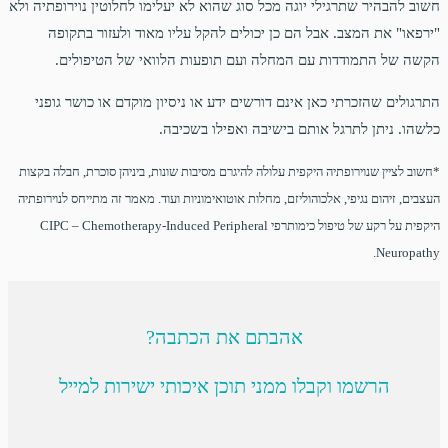
חשוב להבהיר שתרגילי יוגה מכל סוג שהוא לא יעלימו לחלוטין נוירופתיה ולא
"ירפאו" את המצב. אבל הם כן יכולים להקל עליו מאוד ולעזור בתקופה
הקשה של התמודדות עם המחלה ועם תופעות הלוואי של הטיפולים.
התרגולים שהזכרתי כאן אינם דורשים ידע או ניסיון מוקדם או כושר גופני
כלשהו. ניתן לתרגל אותם בישיבה ואפילו בשכיבה.
*חשוב לציין שנוירופתיה היקפית עלולה להיגרם מסיבות שונות, ביניהן סוכרת, חבלה בקצות
העצבים, זיהום נגיפי, אלכוהוליזם, מחלות אוטואימוניות ועוד. מאמר זה מתייחס לנוירופתיה
היקפית על רקע של טיפול כימותרפי CIPC – Chemotherapy-Induced Peripheral
Neuropathy.
אהבתם את הכתבה?
הרשמו וקבלו ממני תוכן איכותי ישירות למייל