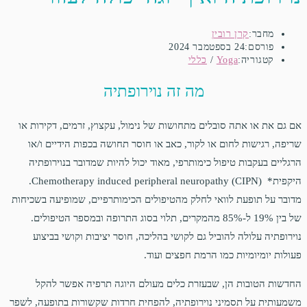
מחבר:
קרן רובין
פורסם:
24 בספטמבר 2024
קטגוריה:
Yoga
/
כללי
מה זה נוירופתיה
אם גם את או אתה סובלים מתחושות של נימול, עקצוץ, זרמים, דקירות או
שריפה, רגישות לחום או לקור, כאב או חוסר תחושה בכפות הידיים ו/או
הרגליים בעקבות טיפול כימותרפי, מאוד יכול להיות שמדובר בנוירופתיה
היקפית* Chemotherapy induced peripheral neuropathy (CIPN).
מדובר על תופעת לוואי לחלק מהטיפולים הכימותרפיים, שמופיעה בשכיחות
של בין 19% ל-85% מהמקרים, תלוי בסוג התרופה ובמספר הטיפולים.
נוירופתיה עלולה להוביל גם לקושי בהליכה, חוסר יציבות וקושי בביצוע
פעולות יומיומיות כמו הרמת חפצים ועוד.
החדשות הטובות הן, שבעזרת כלים מעולם היוגה תרפיה אפשר להקל
משמעותית על תסמיני נוירופתיה, להפחית חרדות שקשורות בתופעה, לשפר