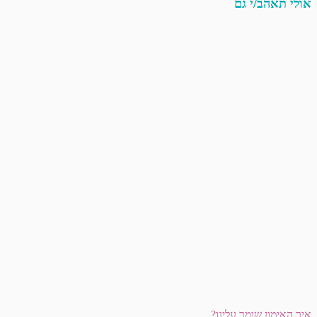
אולי תאהב/י גם
איך האימון שומר עלינו?