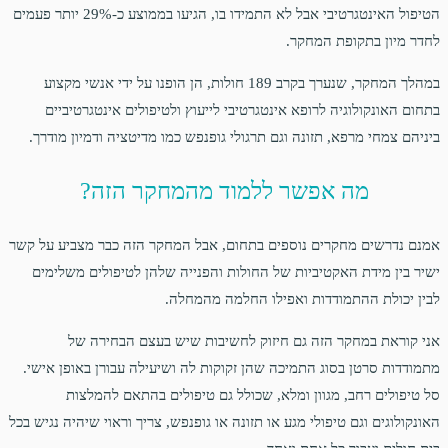
הטיפול האינטגרטיבי אבל לא התמידו בו, הגיעו בממוצע כ-29% יותר פעמים
לחדר מיון בתקופת המחקר.
במהלך המחקר, שנערך בקרב 189 חולות, הן הופנו על ידי אנשי מקצוע
בתחום האונקולוגיה לרופא אינטגרטיבי לייעוץ ולטיפולים אינטגרטיביים
ביניהם צמחי מרפא, תזונה וגם תרגולי גופנפש כמו מדיטציה ודמיון מודרך.
מה אפשר ללמוד מהמחקר הזה?
אמנם נדרשים מחקרים נוספים בתחום, אבל המחקר הזה כבר מצביע על קשר
ישיר בין מידת האקטיביות של החולות והפנייה שלהן לטיפולים משלימים
לבין יכולת ההתמודדות ואפילו החלמה מהמחלה.
אני קוראת במחקר הזה גם חיזוק לחשיבות שיש בעצם הבחירה של
מתמודדות סרטן בסוג התמיכה שהן זקוקות לה ושיעילה עבורן באופן אישי.
סל טיפולים רחב, מגוון ומלא, שכולל גם טיפולים בהתאם להמלצות
האונקולוגים וגם טיפולי מגע או תזונה או גופנפש, צריך וראוי שיהיה נגיש בכל