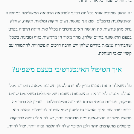
בית חולים ועבור כל אחת ואחד.
זה החזון שמוביל אותי בכל יום רביעי למרפאת הרפואה המשלימה במחלקה
האונקולוגית ברמב"ם. שם אני פוגשת נשים חזקות ומלאות תקווה, שחלק
גדול מהן פוגשות את הגישה האינטגרטיבית בכלל ואת היוגה תרפיה בפרט
בפעם הראשונה בחיים שלהן. מהר מאוד הן מרגישות בגוף ומבינות בשכל,
שהבחירה נמצאת בידיים שלהן ויש הרבה דרכים ואפשרויות להתמודד עם
קשיי וכאבי המחלה.
איך הטיפול האינטגרטיבי בעצם משפיע?
על השאלה הזאת המדע עדיין לא יודע לספק תשובה מלאה. חוקרים מכל
העולם מנסים למדוד את ההשפעות השונות של טיפולים משלימים שונים –
מדיקור, פטריות וצמחי מרפא ועד יוגה ומיינדפולנס – ועדיין לא ברור מה
בדיוק עובד שם ואיך. אפשר גם לטעון שמי שפונה לטיפולים האלה היא
מראש משכבה סוציו-אקונומית מבוססת יותר, יש לה אולי גישה לבדיקות
וטיפולים מתקדמים יותר ולכן הסיכוי שלה להחלמה גבוה יותר. יכול להיות.