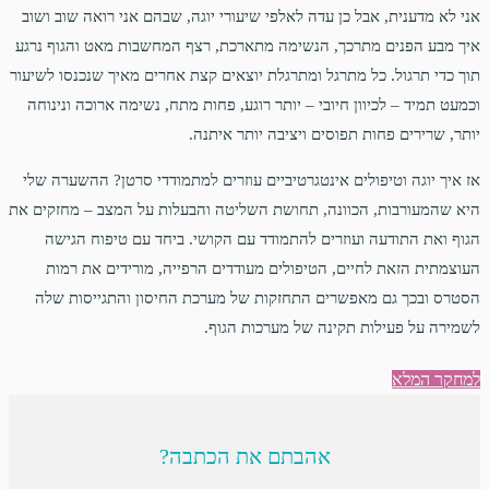
אני לא מדענית, אבל כן עדה לאלפי שיעורי יוגה, שבהם אני רואה שוב ושוב
איך מבע הפנים מתרכך, הנשימה מתארכת, רצף המחשבות מאט והגוף נרגע
תוך כדי תרגול. כל מתרגל ומתרגלת יוצאים קצת אחרים מאיך שנכנסו לשיעור
וכמעט תמיד – לכיוון חיובי – יותר רוגע, פחות מתח, נשימה ארוכה ונינוחה
יותר, שרירים פחות תפוסים ויציבה יותר איתנה.
אז איך יוגה וטיפולים אינטגרטיביים עוזרים למתמודדי סרטן? ההשערה שלי
היא שהמעורבות, הכוונה, תחושת השליטה והבעלות על המצב – מחזקים את
הגוף ואת התודעה ועוזרים להתמודד עם הקושי. ביחד עם טיפוח הגישה
העוצמתית הזאת לחיים, הטיפולים מעודדים הרפייה, מורידים את רמות
הסטרס ובכך גם מאפשרים התחזקות של מערכת החיסון והתגייסות שלה
לשמירה על פעילות תקינה של מערכות הגוף.
למחקר המלא
אהבתם את הכתבה?